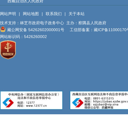
西藏自治区人民政府
受理时间
网站声明
|
网站地图
|
联系我们
|
关于本站
联系电话
技术支持：林芝市政府电子政务中心
主办：察隅县人民政府
藏公网安备 54262602000001号
工信部备案：
藏ICP备11000170
2.信函
网站标识码：5426260002
西藏自治区林
码:8606
3.网站
中点击“依申
本机关暂
(二)注意
1.申请